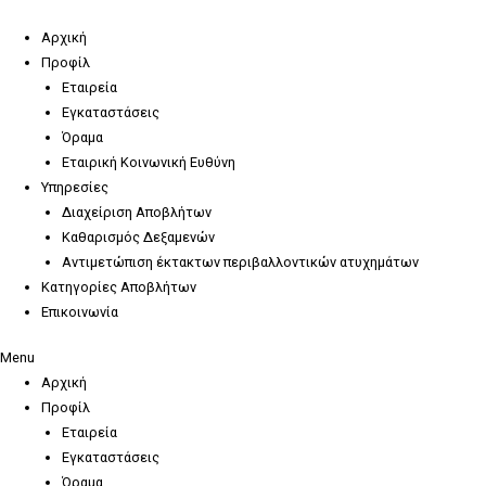
Skip
to
Αρχική
content
Προφίλ
Εταιρεία
Εγκαταστάσεις
Όραμα
Εταιρική Κοινωνική Ευθύνη
Υπηρεσίες
Διαχείριση Αποβλήτων
Καθαρισμός Δεξαμενών
Αντιμετώπιση έκτακτων περιβαλλοντικών ατυχημάτων
Κατηγορίες Αποβλήτων
Επικοινωνία
Menu
Αρχική
Προφίλ
Εταιρεία
Εγκαταστάσεις
Όραμα