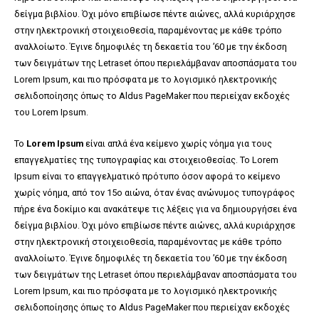
δείγμα βιβλίου. Όχι μόνο επιβίωσε πέντε αιώνες, αλλά κυριάρχησε
στην ηλεκτρονική στοιχειοθεσία, παραμένοντας με κάθε τρόπο
αναλλοίωτο. Έγινε δημοφιλές τη δεκαετία του ’60 με την έκδοση
των δειγμάτων της Letraset όπου περιελάμβαναν αποσπάσματα του
Lorem Ipsum, και πιο πρόσφατα με το λογισμικό ηλεκτρονικής
σελιδοποίησης όπως το Aldus PageMaker που περιείχαν εκδοχές
του Lorem Ipsum.
Το
Lorem Ipsum
είναι απλά ένα κείμενο χωρίς νόημα για τους
επαγγελματίες της τυπογραφίας και στοιχειοθεσίας. Το Lorem
Ipsum είναι το επαγγελματικό πρότυπο όσον αφορά το κείμενο
χωρίς νόημα, από τον 15ο αιώνα, όταν ένας ανώνυμος τυπογράφος
πήρε ένα δοκίμιο και ανακάτεψε τις λέξεις για να δημιουργήσει ένα
δείγμα βιβλίου. Όχι μόνο επιβίωσε πέντε αιώνες, αλλά κυριάρχησε
στην ηλεκτρονική στοιχειοθεσία, παραμένοντας με κάθε τρόπο
αναλλοίωτο. Έγινε δημοφιλές τη δεκαετία του ’60 με την έκδοση
των δειγμάτων της Letraset όπου περιελάμβαναν αποσπάσματα του
Lorem Ipsum, και πιο πρόσφατα με το λογισμικό ηλεκτρονικής
σελιδοποίησης όπως το Aldus PageMaker που περιείχαν εκδοχές